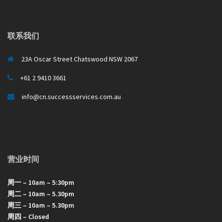
联系我们
23A Oscar Street Chatswood NSW 2067
+61 2 9410 3661
info@cn.successservices.com.au
营业时间
周一 – 10am – 5:30pm
周二 – 10am – 5.30pm
周三 – 10am – 5.30pm
周四 – Closed