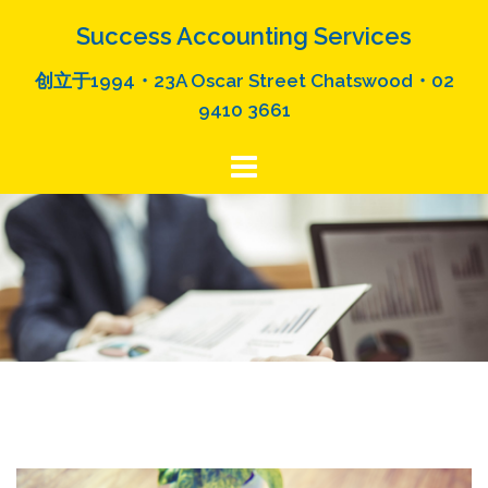
Skip
Success Accounting Services
to
content
创立于1994・23A Oscar Street Chatswood・02
9410 3661