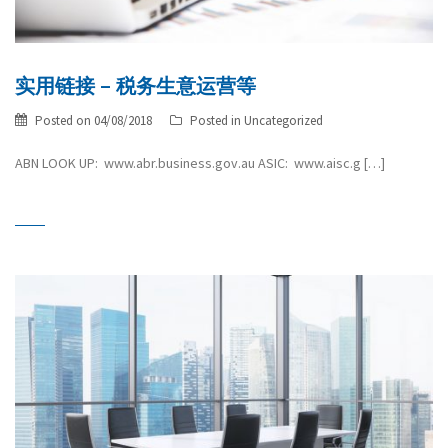
实用链接 – 税务生意运营等
Posted on
04/08/2018
Posted in
Uncategorized
ABN LOOK UP: www.abr.business.gov.au ASIC: www.aisc.g […]