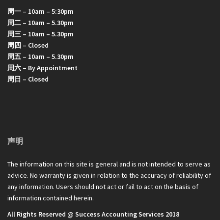
周一 – 10am – 5:30pm
周二 – 10am – 5.30pm
周三 – 10am – 5.30pm
周四 – Closed
周五 – 10am – 5.30pm
周六 – By Appointment
周日 – Closed
声明
The information on this site is general and is not intended to serve as
advice. No warranty is given in relation to the accuracy of reliability of
any information. Users should not act or fail to act on the basis of
information contained herein.
All Rights Reserved @ Success Accounting Services 2018