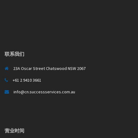
联系我们
23A Oscar Street Chatswood NSW 2067
+61 2 9410 3661
info@cn.successservices.com.au
营业时间