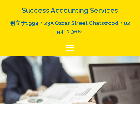
Skip
Success Accounting Services
to
content
创立于1994・23A Oscar Street Chatswood・02
9410 3661